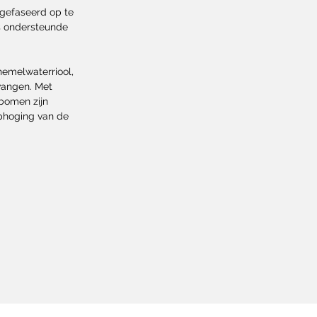
 gefaseerd op te
ns ondersteunde
hemelwaterriool,
rvangen. Met
 bomen zijn
phoging van de