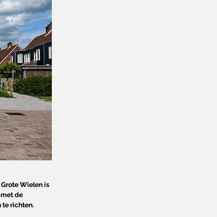
 Grote Wielen is
 met de
te richten.