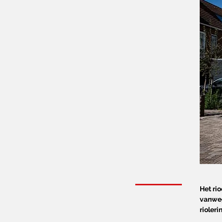
Het ri
vanweg
rioler