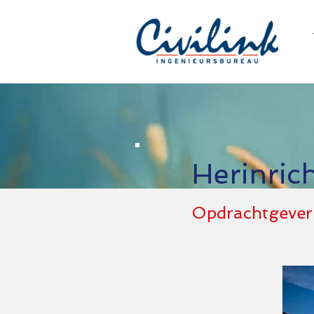
Herinric
Opdrachtgever