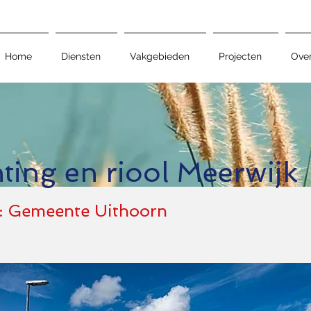
Home
Diensten
Vakgebieden
Projecten
Over
hting en riool Meerwijk
: Gemeente Uithoorn