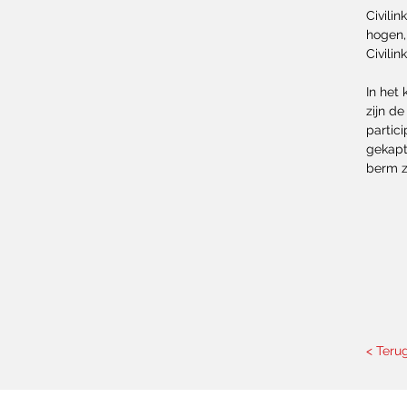
Civili
hogen,
Civili
In het
zijn d
partic
gekapt
berm z
< Teru