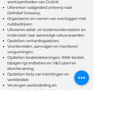
werkzaamheden van Civilink:
Uitwerken vastgesteld ontwerp naar
Definitief Ontwerp;
Organiseren en voeren van overleggen met
nutsbedrijven;
Uitvoeren asfalt- en bodemonderzoeken en
onderzoek naar aanwezige natuurwaarden;
Opstellen verhardingsadvies;
Voorbereiden, aanvragen en monitoren
vergunningen;
Opstellen bestekstekeningen, RAW-bestek,
bijlagen (grondbalans en V&G-plan) en
directieraming;
Opstellen Nota van Inlichtingen en
werkbestek;
Verzorgen aanbesteding en
uitvoeringsbegeleiding (tot en met
onderhoudsperiode).
Om de verkeershinder zoveel mogelijk te
beperken, is tijdens de voorbereiding
besloten de uitvoering in de zomervakantie
te doen. In zes weken tijd zijn rijbaan,
trottoirs, groenvoorzieningen en openbare